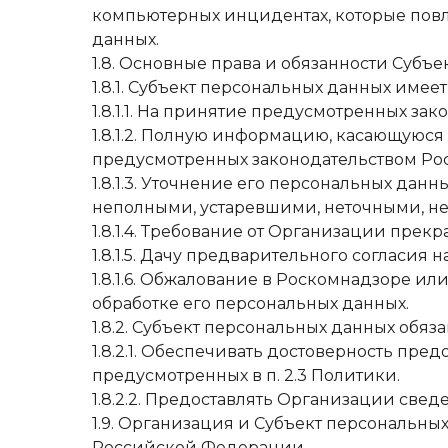
компьютерных инцидентах, которые повл
данных.
1.8. Основные права и обязанности Субъе
1.8.1. Субъект персональных данных имеет
1.8.1.1. На принятие предусмотренных з
1.8.1.2. Полную информацию, касающуюся
предусмотренных законодательством Р
1.8.1.3. Уточнение его персональных да
неполными, устаревшими, неточными, н
1.8.1.4. Требование от Организации прек
1.8.1.5. Дачу предварительного согласия 
1.8.1.6. Обжалование в Роскомнадзоре 
обработке его персональных данных.
1.8.2. Субъект персональных данных обяза
1.8.2.1. Обеспечивать достоверность пр
предусмотренных в п. 2.3 Политики.
1.8.2.2. Предоставлять Организации све
1.9. Организация и Субъект персональны
Российской Федерации.