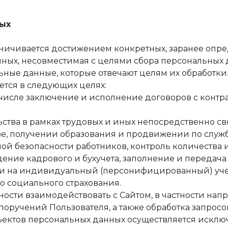
ных
аничивается достижением конкретных, заранее опре
нных, несовместимая с целями сбора персональных 
льные данные, которые отвечают целям их обработки
ется в следующих целях:
ом числе заключение и исполнение договоров с кон
ьства в рамках трудовых и иных непосредственно св
ве, получении образования и продвижении по служб
ой безопасности работников, контроль количества 
дение кадрового и бухучета, заполнение и передач
ки на индивидуальный (персонифицированный) учет
о социального страхования.
ности взаимодействовать с Сайтом, в частности на
ручений Пользователя, а также обработка запросов 
бъектов персональных данных осуществляется иск