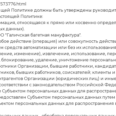
7573776.html
тоящей Политике должны быть утверждены руководи
настоящей Политике:
формация, относящаяся к прямо или косвенно опре
ых данных).
ОО "Галичская багетная мануфактура".
 любое действие (операция) или совокупность дейс
средств автоматизации или без их использования, 
ление, изменение), извлечение, использование, пер
, блокирование, удаление, уничтожение персональн
 работники Организации, бывшие работники, кандид
отников, бывших работников, соискателей; клиенты 
нтрагентов Организации (юридических лиц) и иные
 соответствии с законодательством Российской Фед
е Субъектом персональных данных для распростране
редоставлен Субъектом персональных данных путем 
ектом персональных данных для распространения 
рсональных данных - обработка персональных данны