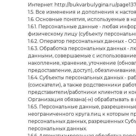
Интернет: http://bukvarbulygina.ru/page13
1.5. Все изменения и дополнения к нас
1.6. Основные понятия, используемые в 
1.6.1. Персональные данные - любая ин
физическому лицу (субъекту персональн
1.6.2. Оператор персональных данных - О
1.6.3. Обработка персональных данных -
данными, совершаемые с использованием 
накопление, хранение, уточнение (обнов
предоставление, доступ), обезличивание
1.6.4. Субъекты персональных данных -
(соискатели), а также родственники раб
представители/работники клиентов и ко
Организация обязана(-н) обрабатывать в
1.6.5. Персональные данные, разрешенны
неограниченного круга лиц к которым п
персональных данных, разрешенных Субъ
персональных данных.
1.6.6. Автоматизированная обработка пе