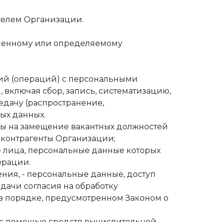
телем Организации.
деленному или определяемому
твий (операций) с персональными
включая сбор, запись, систематизацию,
едачу (распространение,
ых данных.
аты на замещение вакантных должностей
и контрагенты Организации;
 лица, персональные данные которых
ерации.
ния, - персональные данные, доступ
дачи согласия на обработку
в порядке, предусмотренном Законом о
х с помощью средств вычислительной