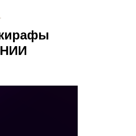
рь
 жирафы
ЕНИИ