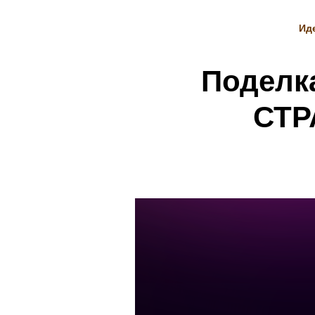
Ид
Поделк
СТР