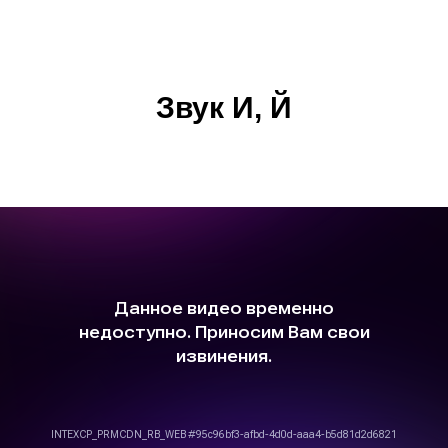
Звук И, Й