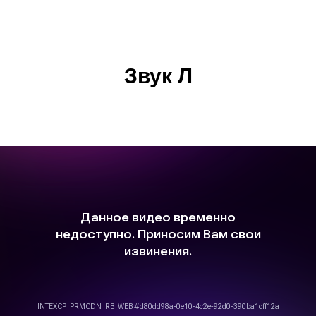
Звук Л